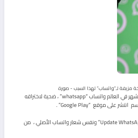
وقع عدد كبير من مستخدمي تطبيق المراسلات الفورية الأشهر في العالم واتساب “whatsapp” ، ضحية لاختراقه
لى موقع “Google Play” .
وتمكن التطبيق المزيف، الذي يحمل اسم “Update WhatsApp Messenger” ونفس شعار واتساب الأصلي ، من