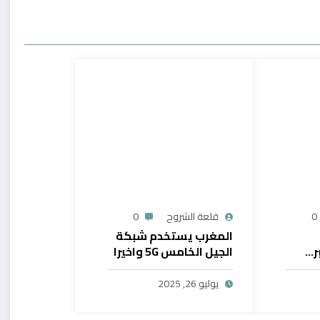
0
قلعة الشروح
0
المغرب يستخدم شبكة
ر…
الجيل الخامس 5G واخيرا
يح
بال
يوليو 26, 2025