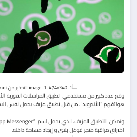
هواتفهم “الأندرويد”، من قبل تطبيق مزيف يحمل نفس الاسم انتشر ع
اختراق مراقبة متجر غوغل بلاي و إيجاد مساحة داخله.