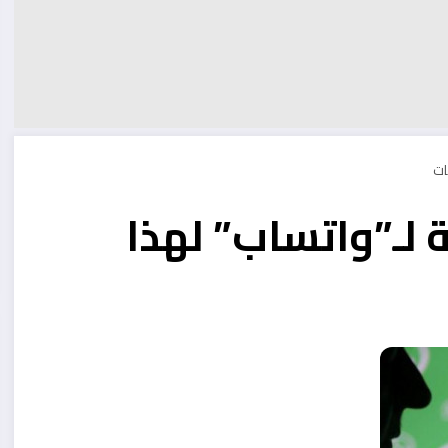
 لـ”واتساب” لهذا