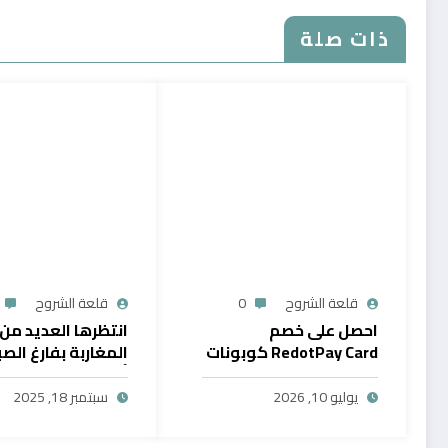
ذات صلة
قلعة الشروح
0
قلعة الشروح
احصل على خصم
انتظرها العديد من
RedotPay Card كوبونات
المغاربة بفارغ الصب
حصرية
أول خدمة رقمية تت
سحب الرصيد من باي
يوليو 10, 2026
سبتمبر 18, 2025
في المغرب