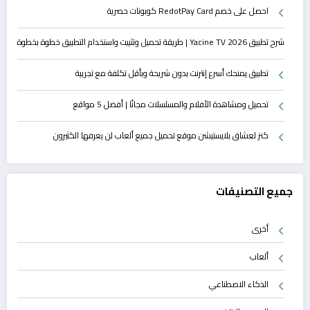
احصل على خصم RedotPay Card كوبونات حصرية
شرح تطبيق Yacine TV 2026 | طريقة تحميل وتثبيت واستخدام التطبيق خطوة بخطوة
تطبيق يمنحك أسرع إنترنت بدون شريحة وبأقل تكلفة مع تجريبة
تحميل ومشاهدة الأفلام والمسلسلات مجانًا | أفضل 5 مواقع
كنز لعشاق بلايستيشن موقع تحميل جميع ألعاب لن يعرفها الكثيرون
جميع التصنيفات
أخرى
ألعاب
الذكاء الاصطناعي