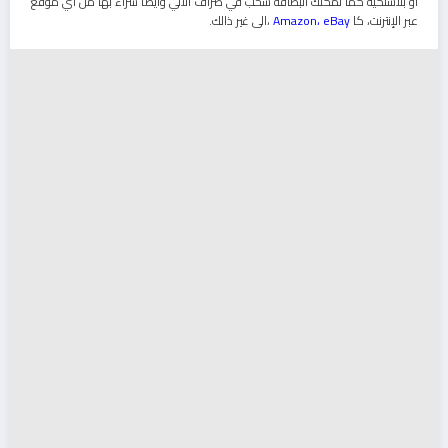
او بلاستكية كما تمكنك البطاقة سحب في صراف الالي وايضا شراء بها من أي موقع
عبر الإنترنت، كا
Amazon، eBay
،الى غير ذالك.