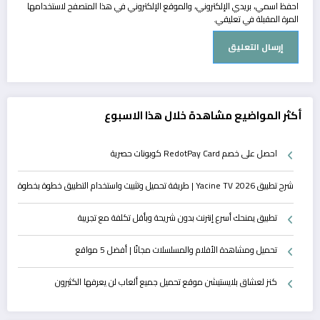
احفظ اسمي، بريدي الإلكتروني، والموقع الإلكتروني في هذا المتصفح لاستخدامها
المرة المقبلة في تعليقي.
أكثر المواضيع مشاهدة خلال هذا الاسبوع
احصل على خصم RedotPay Card كوبونات حصرية
شرح تطبيق Yacine TV 2026 | طريقة تحميل وتثبيت واستخدام التطبيق خطوة بخطوة
تطبيق يمنحك أسرع إنترنت بدون شريحة وبأقل تكلفة مع تجريبة
تحميل ومشاهدة الأفلام والمسلسلات مجانًا | أفضل 5 مواقع
كنز لعشاق بلايستيشن موقع تحميل جميع ألعاب لن يعرفها الكثيرون