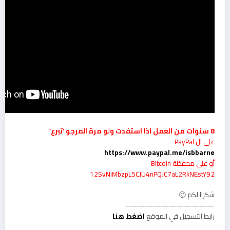
8 سنوات من العمل اذا استفدت ولو مرة المرجو ‘تبرع’
على ال PayPal
https://www.paypal.me/isbbarne
أو على محفظة Bitcoin
12SvNiMbzpL5CJU4nPQJC7aL2RkNEstY92
شكراا لكم 🙂
———————————–
رابط التسجيل في الموقع
اضغط هنا