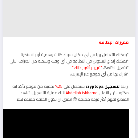
مميزات البطاقة
*يمكنك التعامل بها في أي مكان سواء كانت وهمية أو بلاستكية
*يمكنك إيداع البتكوين في البطاقة في أي وقت وسحبه من الصراف الالي
*تفعيل PayPal.
“قريبا يأشرح ذالك”
*شراء بها من أي موقع عبر الإنترنت،
رابط ا
لتسجيل cryptopa
ستحصل على
25%
تخفيظ من موقع تأكد انه
مكتوب في الأعلى
Abdellah Isbbarne
اثناء عملية التسجيل. شاهذ
الفيديو لفهم أكثر فرجة ممتعة 🙂 اتمنى ان تكون الحلقة مفيدة لكم،