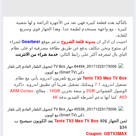
بالتأكيد هذه قطعة كبيرة فهي تعد من الأجهزة الرائعة و لها شعبية
كبيرة ، مع واجهة مستخدم لطيفة جدا. وهذا الجهاز قوي وسريع
للغاية،
احببت ان اذكر ان
مدونة قلعة الشروح
تدعم موقع
Gearbest
لشراء
اي منتوج ونحن نتكلف بدفع عن طريق بطاقة مصرفية او على نظام
الباي بال لمعرفة أكثر على رابط التالي:
خدمة شراء من الانترنت
.
Tanix TX3 Max TV Box
هو مربع تلفزيون اندرويد يأتي مع نظام
تشغيل اندرويد
7.1
ويمكنك تشغيل تقريبا أي تطبيق اندرويد. ذاكرة
الوصول العشوائي
2GB
و سعة تخزين
16GB
. معالج
ARM Cortex-
A53
كما أنها تدعم أشرطة الفيديو بدقة
4K
ثمن الجهاز
Tanix TX3 Max TV Box
40$ بعد الكوبون سيصبح ب
34$
Coupon: GBTX3MAX