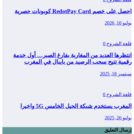
على خصم RedotPay Card كوبونات حصرية
1, 2026
عة الشروح
0
تظرها العديد من المغاربة بفارغ الصبر… أول خدمة
مية تتيح سحب الرصيد من بايبال في المغرب
ر 18, 2025
عة الشروح
0
غرب يستخدم شبكة الجيل الخامس 5G واخيرا
2, 2025
ال التعليق