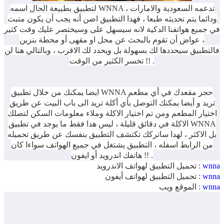
WNNA ، تدعمه السعودية والامارات
لتطبيق بطبيعة الحال اسمه
ودائما يتم تحديثه طبعا ، فهدا التطبيق اضن أنه يجب أن يكون متبث
في جميع هواتفنا الدكية لانه سيسهل على وسيختصر عليك وقت كثير
، عواض أن تقوم بالبحث عن محل او مقهى أو محطة بنزين
فالتطبيق سيحددها لك بسهولة بل ويحدد لك الاقرب ، وبالتالي هنا لن
تخسر الكثير من الوقت !! .
ايضا يمكنك من خلال تطبيق WNNA حجز مقعدك في أي مطعم
تريد و أيضا يمكنك التوصل بأي أكلة تريد الى باب البيت عن طريق
اختيار المطعم ومن تم اختيار الاكلة وملاء معلومات السكن لتصلك
الاكلة في دقائق قليلة ، ليس هدا فقط ما يوجد في تطبيق WNNA
بل الاكثر ، لهدا ساتركك تكتشف التطبيق بنفسك عن طريق تحميله
من الرابط اسفله ، التطبيق يشتغل في جميع الهواتف سواءا كان
هاتفك اندرويد أو ايفون !! .
wnna
تحميل التطبيق لهواتف الاندرويد :
wnna
تحميل التطبيق لهواتف أيفون :
wnna
الموقع ويب :