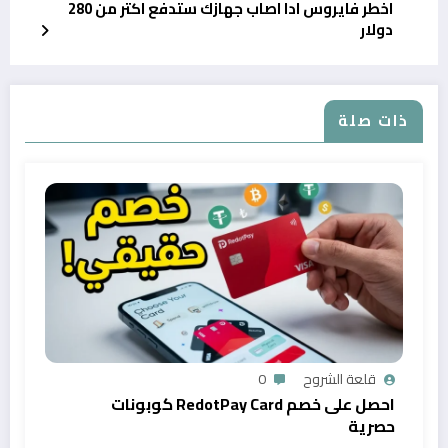
اخطر فايروس ادا اصاب جهازك ستدفع اكتر من 280
دولار
ذات صلة
قلعة الشروح
0
احصل على خصم RedotPay Card كوبونات
حصرية