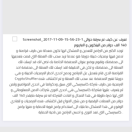
توجد الكتير من البرامج للتعدين و المشكل انها تكون معدلة من طرف قراصنة و
تدمج فيها برمجيات خبيتة دورها هو عندما تريد سحب تلك العملة التي قمت بتعدينها
الى محفضتك وتقوم بوضع عنوان المحفضة الخاصة بك تضن انك قد ارسلت تلك
العملة الى محفضتك و لكن في الحقيقة لقد ارسلت تلك العملة الى محفضة احد
القراصنة الدي قام بتعديل عل البرنامج ودمج احدى اخطر البرمجيات الخبيتة و هي
CryptoShuffler دورها تغيير المحفضة عند سحب تلك العملة و تم اكتشاف هده
البرمجية من طرف شركة كاسبرسكي التي سبق ودكرناها في احدى المواضيع ولمن
لم يتعرف عليها فشركة كاسبرسكي هي احدى اقوى شركات الامن المعلوماتي و
التي لها خبرة طويلة في هدا المجال و افادت الشركة انه تم سرقة مايقدر 140 الف
دولار من العملات الرقمية و من شتى الانواع قبل اكتشاف هده البرمجيات و لتفادي
الوقوع في هدا المشكل ماعليك الى استخدام برامج قوية للحماية و منها برامج
كاسبرسكي التي تعد اقوى و احسن البرامج من ناحية الحماية .