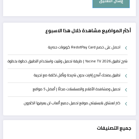
أكثر المواضيع مشاهدة خلال هذا الاسبوع
احصل على خصم RedotPay Card كوبونات حصرية
شرح تطبيق Yacine TV 2026 | طريقة تحميل وتثبيت واستخدام التطبيق خطوة بخطوة
تطبيق يمنحك أسرع إنترنت بدون شريحة وبأقل تكلفة مع تجريبة
تحميل ومشاهدة الأفلام والمسلسلات مجانًا | أفضل 5 مواقع
كنز لعشاق بلايستيشن موقع تحميل جميع ألعاب لن يعرفها الكثيرون
جميع التصنيفات