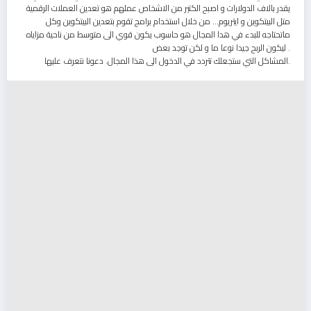
يقدر بالاف الدولارات و اصبح الكتير من الاشخاص عملهم هو تعدين العملات الرقمية
متل البيتكوين و ايتريوم… من خلال استخدام برامج تقوم بتعدين البيتكوين وكل
ماتحتاجه للبدء في هدا المجال هو حاسوب يكون قوي الى متوسط من ناحية مزاياه
ليكون الربح جيدا نوعا ما و لكن توجد بعض .
المشاكل التي ستجعلك تتردد في الدخول الى هذا المجال. دعونا نتعرف عليها.