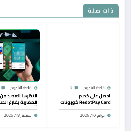
ذات صلة
قلعة الشروح
0
قلعة الشروح
احصل على خصم
انتظرها العديد من
RedotPay Card كوبونات
المغاربة بفارغ الصب
حصرية
أول خدمة رقمية تت
سحب الرصيد من باي
يوليو 10, 2026
سبتمبر 18, 2025
في المغرب