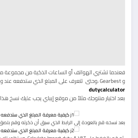
و Gearbest ،وحتى تتعرف على المبلغ الذي ستدفعه عند وصول طلبك إلى الجمارك يكفي أن تدخل إلى هذا الرابط:
dutycalculator
بعد اختيار منتوجك مثلاً من موقع إيباي يجب عليك نسخ هذا الرقم المكون من
بعد نسخه قم بالعودة إلى الرابط الذي سبق أن ذكرته وقم بلصق 