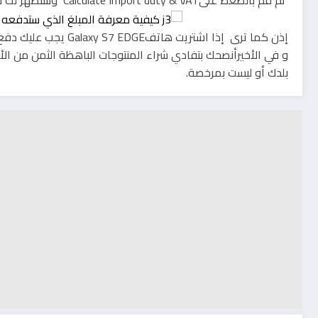
ثم قم بالضغط علىCalculate Import duty & VAT وستظهر لك جميع التفاصيل عن منتوجك وكم ستدفع للجمارك
إذن كما ترى إذا اشتريت هاتفGalaxy S7 EDGE يجب عليك دفع ما يقارب 165 دولار للجمارك مثلا في حالة المغرب.
و في الأخيرأنصحك بتفادي شراء المنتوجات الباهظة الثمن من الأ
بلدك أو ليست بمرخصة.