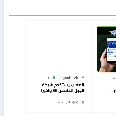
0
قلعة الشروح
0
المغرب يستخدم شبكة
ر…
الجيل الخامس 5G واخيرا
يح
بال
يوليو 26, 2025