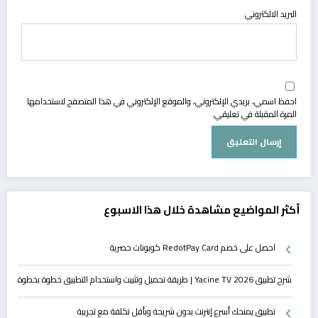
البريد الالكتروني
احفظ اسمي، بريدي الإلكتروني، والموقع الإلكتروني في هذا المتصفح لاستخدامها
المرة المقبلة في تعليقي.
أكثر المواضيع مشاهدة خلال هذا الاسبوع
احصل على خصم RedotPay Card كوبونات حصرية
شرح تطبيق Yacine TV 2026 | طريقة تحميل وتثبيت واستخدام التطبيق خطوة بخطوة
تطبيق يمنحك أسرع إنترنت بدون شريحة وبأقل تكلفة مع تجريبة