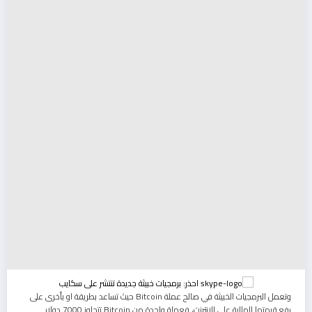
وتعمل البرمجيات الخبيثة في صالح عملة Bitcoin حيث تساعد بطريقة او بأخرى على
رفع قيمتها المالية على الانترنت، فعملة واحدة من Bitcoin تتجاوز 7000 دولار