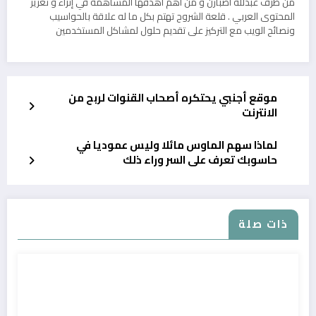
من طرف عبدلله اصبارن و من أهم أهدفها المساهمة في إثراء و تعزيز
المحتوى العربي . قلعة الشروح تهتم بكل ما له علاقة بالحواسيب
ونصائح الويب مع التركيز على تقديم حلول لمشاكل المستخدمين
موقع أجنبي يحتكره أصحاب القنوات لربح من
الانترنت
لماذا سهم الماوس مائلا وليس عموديا في
حاسوبك تعرف على السر وراء ذلك
ذات صلة