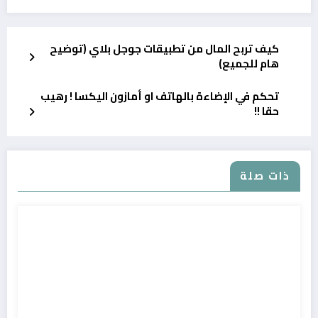
كيف تربح المال من تطبيقات جوجل بلاي (توضيح
هام للجميع)
تحكم في الإضاءة بالهاتف او أمازون اليكسا ! رهيب
حقا !!
ذات صلة