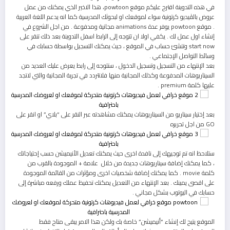
في هذه التدوينة اقترح عليكم موقع powtoon، هذا الاخير الذي يمكنك من عمل
عروض بالڤيديو كرتونية سواء لموقعك او لبحوثك المدرسية كما انه يدعم اللغة العربية
. موقع powtoon يوفر عدة animations مجانية ومدفوعة . من اجل الشروع في
إنشاء اول عمل لك . يكفي اولا ان تتوجه إلى الرابط اسفل التدوينة بعد ذلك تنقر على
start now وتنشئ حساب في الموقع ، حيث يمكنك التسجيل بواسطة حسابك في
وسائط التواصل الإجتماعي .
بعد الإنتهاء من التسجيل وتسجيل الدخول ، ستتوجه إلى رابط يعرض عليك العديد من
السيناريوهات المدفوعة وكذلك المجانية منها فلاتتردد في تجربة المجانية والتي لاتجد
عليها كلمة premium .
بعد إختيار سيناريو من السيناريوهات يمكنك مشاهدته عبر النقر على “بلاي” او انقر على
GO من اجل تحريره
ستلاحظ انه تم توجيهك إلى نافدة اخرى حيث يمكنك تعديل الأنيميشن حسب إحتياجاتك
، كما يمكنك إضافة سيناريوهات جديدة من خلال علامة + الموجودة بالقرب من
كلمة movie . كما يمكنك إضافة شخصيات اخرى ومؤثرات من القائمة الموجودة
على اقصى يمينك . بعد الإنتهاء من التعديل يمكنك تحفيظ عملك ورفعه مباشرة إلى
حسابك في اليوتوب بشكل مجاني .
الموقع يتيح لك إنشاء “أنيميشن” خاصة بك ولكن هذا الامر يبقى متاح فقط