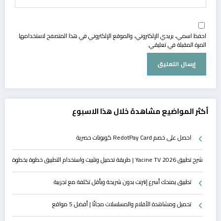
احفظ اسمي، بريدي الإلكتروني، والموقع الإلكتروني في هذا المتصفح لاستخدامها
المرة المقبلة في تعليقي.
أكثر المواضيع مشاهدة خلال هذا الاسبوع
احصل على خصم RedotPay Card كوبونات حصرية
شرح تطبيق Yacine TV 2026 | طريقة تحميل وتثبيت واستخدام التطبيق خطوة بخطوة
تطبيق يمنحك أسرع إنترنت بدون شريحة وبأقل تكلفة مع تجريبة
تحميل ومشاهدة الأفلام والمسلسلات مجانًا | أفضل 5 مواقع