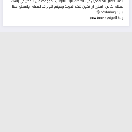
للمستعملين المتقدمين حيث انصحك بالبدأ بالقوالب الموجودة قبل التفكير في إنشاء
عملك الخاص . اتمنى ان تكون هذه التدوينة وموقع اليوم قد اعجبك ، ولاتبخلوا علينا
بلايك وتعليقاتكم 🙂
رابط الموقع :
powtoon