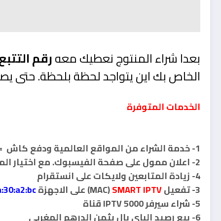
بعدا شراء المنتوج نعطيك معه
رقم التتبع – ing number
الخاص بك اين يتواجد لحظة بلحظة. حتى يصل
الخدمات المتوفرة
1- خدمة الشراء من المواقع العالمية ودفع كاش ===>
2- اعلان ممول على صفحة الفيسبوك. مع اختيار المدة و الميزانية
4- زيادة المتابعين ولايكات على انستقرام
3- تفعيل MAC)
SMART IPTV
) على الاجهزة
a:30:a2:bc
5- شراء سيرفر IPTV 5000 قناة
6- بيع رصيد الباي بال بثمن الدرهم المغربي