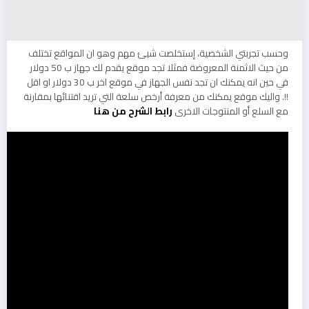
وحسب تجربتي الشخصية، إستخلصت شيئ مهم وهو ان المواقع تختلف
من حيث الاثمنة المعروضة فمثلا تجد موقع يقدم لك جهاز ب 50 دولار
في حين انه يمكنك ان تجد نفس الجهاز في موقع اخر ب 30 دولار او اقل
!!. واليك موقع يمكنك من معرفة أرخص سلعة التي تريد اقتنائها بمقارنة
مع السلع أو المنتوجات الاخرى
رابط الشرح من هنا