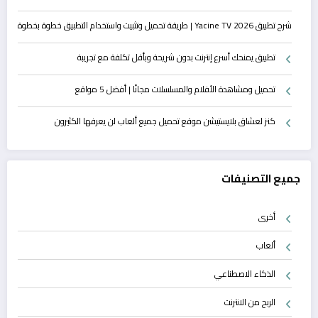
شرح تطبيق Yacine TV 2026 | طريقة تحميل وتثبيت واستخدام التطبيق خطوة بخطوة
تطبيق يمنحك أسرع إنترنت بدون شريحة وبأقل تكلفة مع تجريبة
تحميل ومشاهدة الأفلام والمسلسلات مجانًا | أفضل 5 مواقع
كنز لعشاق بلايستيشن موقع تحميل جميع ألعاب لن يعرفها الكثيرون
جميع التصنيفات
أخرى
ألعاب
الذكاء الاصطناعي
الربح من الانترنت