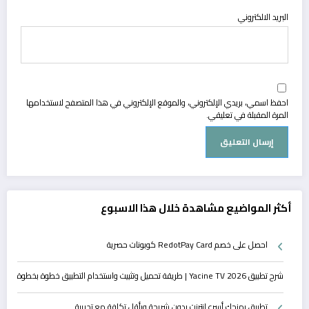
البريد الالكتروني
احفظ اسمي، بريدي الإلكتروني، والموقع الإلكتروني في هذا المتصفح لاستخدامها
المرة المقبلة في تعليقي.
أكثر المواضيع مشاهدة خلال هذا الاسبوع
احصل على خصم RedotPay Card كوبونات حصرية
شرح تطبيق Yacine TV 2026 | طريقة تحميل وتثبيت واستخدام التطبيق خطوة بخطوة
تطبيق يمنحك أسرع إنترنت بدون شريحة وبأقل تكلفة مع تجريبة