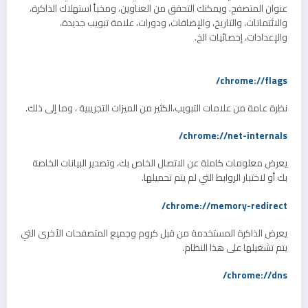
عنوان المتصفح. ويمكنك التحقق من العناوين، ومخبأ استهلاك الذاكرة،
والائتمانات، والتاريخ، والإضافات، ودورات، علامة تبويب جديدة،
والإعدادات، إحصائيات الخ.
chrome://flags/
نظرة عامة من علامات التبويب،الكثير من الميزات التجريبية ، وما إلى ذلك.
chrome://net-internals/
يعرض معلومات كاملة عن الاتصال الخاص بك، وتصدير البيانات الخاصة
بك أو لاختبار الروابط التي لم يتم تحميلها.
chrome://memory-redirect/
يعرض الذاكرة المستخدمة من قبل كروم وجميع المتصفحات الأخرى التي
يتم تشغيلها على هذا النظام.
chrome://dns/