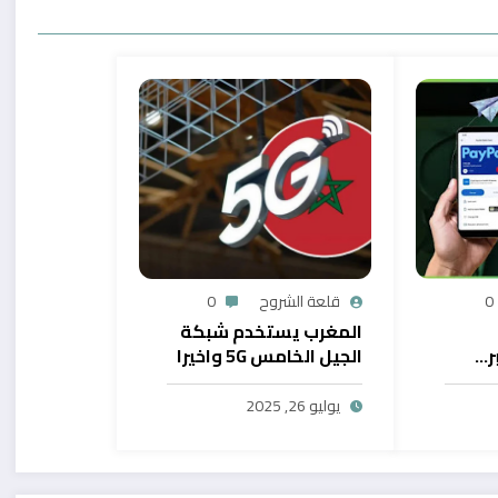
0
قلعة الشروح
0
المغرب يستخدم شبكة
ر…
الجيل الخامس 5G واخيرا
يح
بال
يوليو 26, 2025