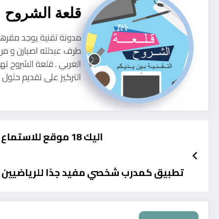
قلعة الشروح
طرف عبدلله اصبارن و من
العربي . قلعة الشروح ته
التركيز على تقديم حلو
اليك 18 موقع للاستماع للموسيقى أونلاين دون الحاجة الى تحميلها
تطبيق كمدرب شخصي مفيد جدًا للرياضيين 