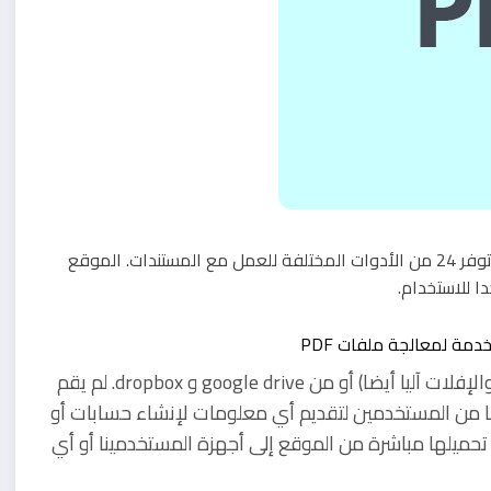
PDF Candy هي خدمة مجانية تماما لمعالجة ملفات PDF التي توفر 24 من الأدوات المختلفة للعمل مع المستندات. الموقع
 للاستخدام.
يمكن تحميل الملفات من الجهاز الخاص بك (ويدعم السحب والإفلات آليا أيضا) أو من google drive و dropbox. لم يقم
وبا من المستخدمين لتقديم أي معلومات لإنشاء حسابات أو
 تحميلها مباشرة من الموقع إلى أجهزة المستخدمينا أو أي