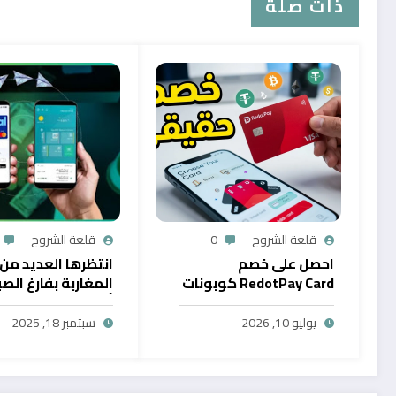
ذات صلة
قلعة الشروح
0
قلعة الشروح
احصل على خصم
انتظرها العديد من
RedotPay Card كوبونات
المغاربة بفارغ الصب
حصرية
أول خدمة رقمية تت
سحب الرصيد من باي
يوليو 10, 2026
سبتمبر 18, 2025
في المغرب