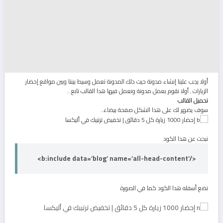
أولا يجب علينا إنشاء مدونة حيت ذلك المدونة تعمل وسيط بيننا وبين مواقع إحضار
الزيارات ٬ أولا نقوم بعمل مدونة ونعمل فيها هدا القالب تابع…
تحميل القالب
سوف يضهر لك على هدا الشكل صفحة بيضاء..
نبحت عن هدا الكود
<b:include data=’blog’ name=’all-head-content’/>
نضع أسفله هدا الكود كما في الصورة