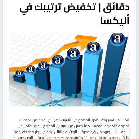
دقائق | تخفيض ترتيبك في
أليكسا
اليكسا من اهم واكبر وادق المواقع على الانترنت التى تتيح العديد من الخدمات
المهمة والمفيدة لموقعك مما يحسن من ترتيبه بين المواقع الاخرى عالميا على
شبكة الانترنت ويزيد من رؤية محركات البحث له وبالتالى زيادة فى زوار موقعك يوميا ،
إذا كان موقع لديه ترتيب جيد يرتفع تمنه وحتى يصبح محبي لمحركات البحت حيت يبدأ