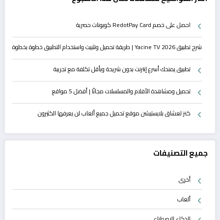
احصل على خصم RedotPay Card كوبونات حصرية
شرح تطبيق Yacine TV 2026 | طريقة تحميل وتثبيت واستخدام التطبيق خطوة بخطوة
تطبيق يمنحك أسرع إنترنت بدون شريحة وبأقل تكلفة مع تجريبة
تحميل ومشاهدة الأفلام والمسلسلات مجانًا | أفضل 5 مواقع
كنز لعشاق بلايستيشن موقع تحميل جميع ألعاب لن يعرفها الكثيرون
جميع التصنيفات
أخرى
ألعاب
الذكاء الاصطناعي