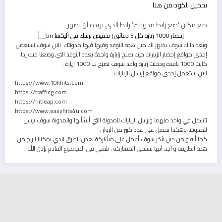
تحميل الكود:من هنا
ضع مكان ‘ضع رابط مدونتك’ رابط الدي تريده أن يضهر
وبعد دالك سوف يضهر لك متل هده النوفد وفيها فيها مدونتك. الان سوف نستعمل
إحدى مواقع إحضار الزيارات حيت تصبح زايارة واحدة بعدد النوفد التي وضعنا حيت إدا
كانت 1000 نافدة ودخلت زيارة واحد سوف تصبح ب 1000 زيارة .
الان نستعمل إحدى مواقع إرسال الزيارات .
https://www.10khits.com
https://trafficg.com
https://hitleap.com
https://www.easyhits4u.com
نتسجل في واحد منهما ونرسل الزيارات للمدونة التي أنشأنها والمدونة سوف ترسل
للمدونتنا وهكدا نحصل على عدد كبير من الزوار .
كما أنه و من حين لأخر سوف أعمل على مشاركة بعض الطرق الدي يمكننا الربح من
هده الطريقة و أجد أنها تستحق المشاركة . نلتقي في الموضوع القادم بإذن الله.