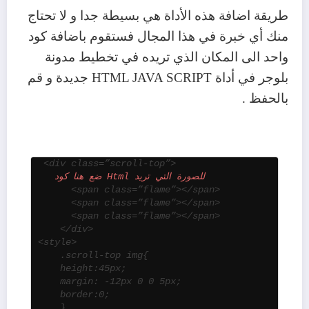
طريقة اضافة هذه الأداة هي بسيطة جدا و لا تحتاج
منك أي خبرة في هذا المجال فستقوم باضافة كود
واحد الى المكان الذي تريده في تخطيط مدونة
بلوجر في أداة HTML JAVA SCRIPT جديدة و قم
بالحفظ .
<div class=”scroll-top”>
ضع هنا كود Html للصورة التي تريد
<span class=”flame”></span>
<span class=”flame”></span>
<span class=”flame”></span>
</div>
<style>
.scroll-top img{
height:45px;
margin: -12px 0 0 5px;
border:0;
}