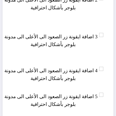
.quote-icon,.price-box .price-box-head-
shadow,.scroll-top .flame{transition:all
.5s cubic-bezier(.25,.1,.25,1)
0s}@keyframes shake-little{0%
{transform:translate(0,0)
rotate(0)}14%,16%,2%,20%,24%,30%,48%,52%,54%,76%,
{transform:translate(0,0)
rotate(-.5deg)}10%,12%,22%,32%,4%,42%,44%,64%,72%
{transform:translate(-1px,0)
rotate(-.5deg)}18%,34%,36%,46%,6%,66%,68%,70%,74%
{transform:translate(0,-1px)
rotate(-.5deg)}26%,28%,38%,40%,50%,56%,58%,60%,62
{transform:translate(-1px,-1px)
rotate(-.5deg)}}
</style>
<script type=”text/javascript”>
// Scroll to top button
wnHeight =
jQuery(window).height();
//Check to see if the window is
top if not then display button
jQuery(window).scroll(function(){
if (jQuery(this).scrollTop() >
wnHeight/2) {