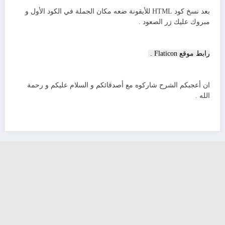
jQuery(‘.scroll-
بعد نسخ كود HTML للأيقونة ضعه مكان الجملة في الكود الأول و
top’).fadeIn();
مبروك عليك زر الصعود .
} else {
jQuery(‘.scroll-
top’).fadeOut().removeClass(‘scrolling’);
رابط موقع Flaticon .
}
});
//Click event to scroll to top
jQuery(‘.scroll-
ان أعجبكم الشرح شاركوه مع أصدقائكم و السلام عليكم و رحمة
top’).click(function(){
الله .
jQuery(‘html,
body’).animate({scrollTop : 0},800);
jQuery(this).addClass(‘scrolling’);
});
</script>