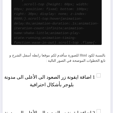
.scroll-top {height: 60px; width:
60px; position: fixed; bottom: 100px;
right: 30px; display: none; z-index:
9999;}.scroll-top:hover{animation-
delay:0s;animation-duration:.1s;animation-
iteration-count:infinite;animation-
name:shake-little;animation-play-
state:running;animation-timing-
function:ease-in-out}.scroll-top .flame{-
moz-border-bottom-colors:none;-moz-border-
left-colors:none;-moz-border-right-
بالنسبة لكود Html للصورة سأقدم لكم موقعا رابطه أسفل الشرح و
colors:none;-moz-border-top-
تابع الخطوات الموضحة في الصور التالية :
colors:none;border-color:#ffda44
transparent transparent;border-
style:solid;border-width:25px 3px
3px;display:none;height:0;left:-4px;margin:-5px
auto
0;position:absolute;right:0;top:66%;width:0}.scro
top .flame+.flame{border-width:10px 2px
2px;left:20px;margin:0}.scroll-top
.flame+.flame+.flame{border-width:10px 2px
2px;left:auto;margin:0;right:24px}.scrolling
.flame{display:block}.nav-toggle,.owl-item