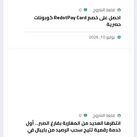
قلعة الشروح
0
احصل على خصم RedotPay Card كوبونات
حصرية
يوليو 10, 2026
قلعة الشروح
0
انتظرها العديد من المغاربة بفارغ الصبر… أول
خدمة رقمية تتيح سحب الرصيد من بايبال في
المغرب