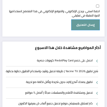
احفظ اسمي، بريدي الإلكتروني، والموقع الإلكتروني في هذا المتصفح لاستخدامها
المرة المقبلة في تعليقي.
أكثر المواضيع مشاهدة خلال هذا الاسبوع
احصل على خصم RedotPay Card كوبونات حصرية
شرح تطبيق Yacine TV 2026 | طريقة تحميل وتثبيت واستخدام التطبيق خطوة بخطوة
تطبيق يمنحك أسرع إنترنت بدون شريحة وبأقل تكلفة مع تجريبة
تحميل ومشاهدة الأفلام والمسلسلات مجانًا | أفضل 5 مواقع
كنز لعشاق بلايستيشن موقع تحميل جميع ألعاب لن يعرفها الكثيرون