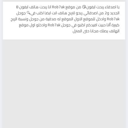
يا اصدقاء ربحت ايفون😘 من موقع Rob7ak انا ربحت هاتف ايفون 8
الجديد و2 من اصدقائي ربحو لتربح هاتف انت ايضا اكتب في🔍 جوجل
Rob7ak وادخل للموقع الاول الموقع له صدقية من جوجل ونسبة الربح
كبيرة أانا حبيت افيدكم اكتبو في جوجل Rob7ak وادخلو اول موقع
الهاتف يصلك مجانا حتى المنزل