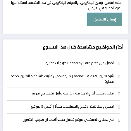
احفظ اسمي، بريدي الإلكتروني، والموقع الإلكتروني في هذا المتصفح لاستخدامها
المرة المقبلة في تعليقي.
أكثر المواضيع مشاهدة خلال هذا الاسبوع
احصل على خصم RedotPay Card كوبونات حصرية
شرح تطبيق Yacine TV 2026 | طريقة تحميل وتثبيت واستخدام التطبيق خطوة
بخطوة
تطبيق يمنحك أسرع إنترنت بدون شريحة وبأقل تكلفة مع تجريبة
تحميل ومشاهدة الأفلام والمسلسلات مجانًا | أفضل 5 مواقع
كنز لعشاق بلايستيشن موقع تحميل جميع ألعاب لن يعرفها الكثيرون