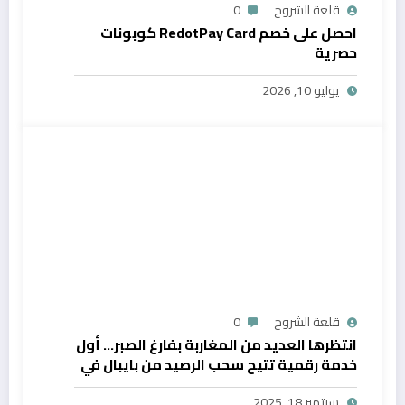
قلعة الشروح
0
احصل على خصم RedotPay Card كوبونات
حصرية
يوليو 10, 2026
قلعة الشروح
0
انتظرها العديد من المغاربة بفارغ الصبر… أول
خدمة رقمية تتيح سحب الرصيد من بايبال في
المغرب
سبتمبر 18, 2025