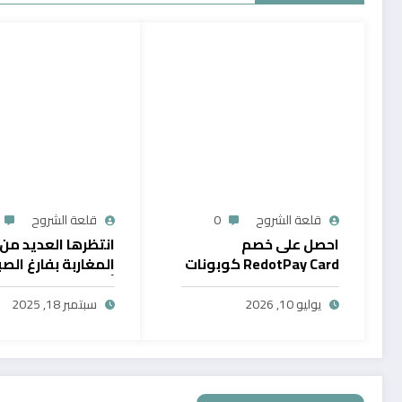
قلعة الشروح
0
قلعة الشروح
احصل على خصم
انتظرها العديد من
RedotPay Card كوبونات
المغاربة بفارغ الصب
حصرية
أول خدمة رقمية تت
سحب الرصيد من باي
يوليو 10, 2026
سبتمبر 18, 2025
في المغرب