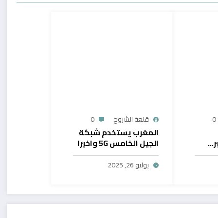
0
قلعة الشروح
0
المغرب يستخدم شبكة
ر…
الجيل الخامس 5G واخيرا
يح
بال
يوليو 26, 2025