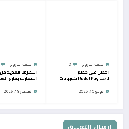
قلعة الشروح
0
قلعة الشروح
احصل على خصم
انتظرها العديد من
RedotPay Card كوبونات
المغاربة بفارغ الصب
حصرية
أول خدمة رقمية تت
سحب الرصيد من باي
يوليو 10, 2026
سبتمبر 18, 2025
في المغرب
إرسال التعليق