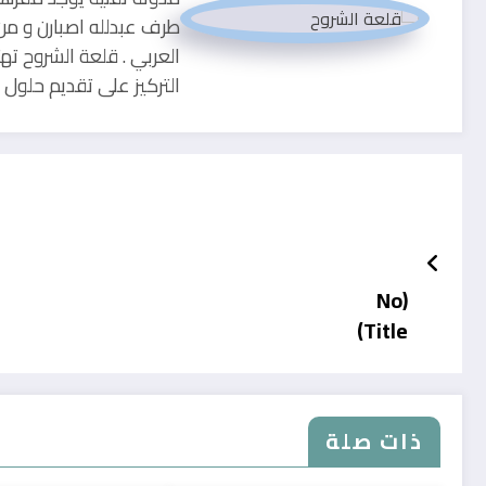
طرف عبدلله اصبارن و من
العربي . قلعة الشروح ته
التركيز على تقديم حلو
(No
Title)
ذات صلة