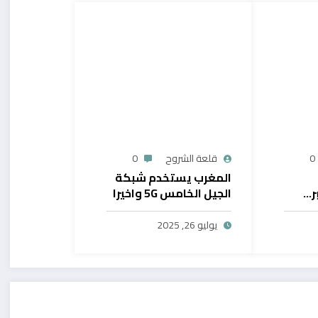
0
قلعة الشروح
0
المغرب يستخدم شبكة
ر…
الجيل الخامس 5G واخيرا
يح
بال
يوليو 26, 2025