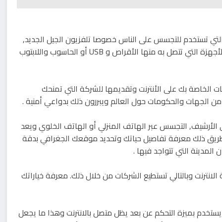
 التي تستخدم للتجسس على الناس خصوصا تلفزيون الجيل الجديد,
بحيث يمكن للتليفزيون أن يجري مسح شامل لجميع البيانات على الأجهزة التي تتصل به منها الأقراص و USB أو الحاسوب واللابتوب
ات الخاصة بك على الأنترنت وتقديمها للشركة التي تمنحك
من الجهات والحكومات حول العالم ويبررون ذلك بدواعي أمنية .
لأرشيف, التجسس عبر الهاتف المنزلي أو الهاتف الخلوي ويعد
 طريق ذلك معرفة تفاصيل حياتك وتحديد موقعك الجغرافي بدقة
المدينة التي تتواجد فيها .
لانترنت وبالتالي تستطيع الشركات من خلال ذلك. معرفة خياراتك
يستخدم بميزة التحكم عن بعد يظل متصل بالانترنت وهذا ما يجعل