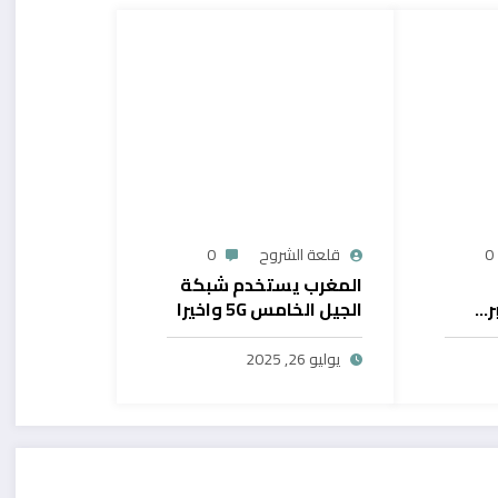
0
قلعة الشروح
0
المغرب يستخدم شبكة
ر…
الجيل الخامس 5G واخيرا
يح
بال
يوليو 26, 2025