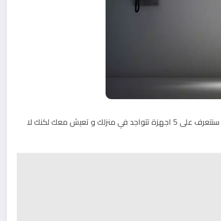
مرحبا بكم من جديد يا زوار مدونة قلعة الشروح في هذه التدوينة سنتعرف على 5 اجهزة تتواجد في منزلك و تعيش معك لكنك لا