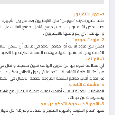
1- جهاز التلفزيون
طبقا لتقرير نشرته “فوربس” فان التليفزيون يعد من بين الأجهزة
و الهاتف التي يتم وصلها بالتليفزيون .
2- مزود “المودم”
يمكن لاي مزود أنترنت أو “مودم” يوجد في منزلك أن يسجل البيان
الخدمة ومن تم منحها للدولة, وهذه المسألة تعترف بها العديد 
3- الهاتف
أي مكالمة تقوم بها عن طريق الهاتف تكون مسجلة و تظل في ا
من أكثر الأنظمة التقليدية استخداما في دول العالم, يمكن عن
عبر تحديد أقرب موقع للشبكة المزودة لخدمة الاتصال في المكان 
4- مشغلات الألعاب
المشغلات الحديثة لالعاب أصبحت تمتلك خاصية الاتصال مع شبكة ا
ومعلومات عن حياتك .
5- الأجهزة ذات ميزة التحكم عن بعد
منها “نظام التكييف وأجهزة المطبخ والاضاءة وغيرها” كل جهاز 