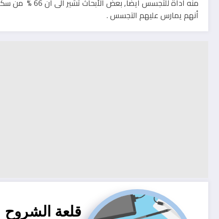
منه اداة للتجسس أ
أنهم يمارس عليهم التجسس .
قلعة الشروح