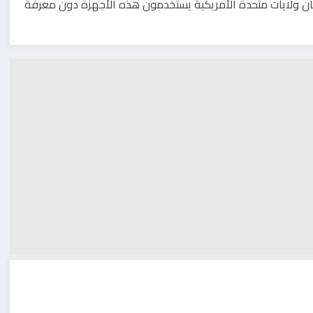
يضا, بعض الأبحاث تشير الى ان 66 % من سكان ولايات متحدة الأمريكية يستخدمون هذه الأجهزة دون معرفة