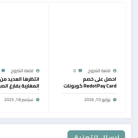
قلعة الشروح
0
قلعة الشروح
احصل على خصم
انتظرها العديد من
RedotPay Card كوبونات
المغاربة بفارغ الصب
حصرية
أول خدمة رقمية تت
سحب الرصيد من باي
يوليو 10, 2026
سبتمبر 18, 2025
في المغرب
إرسال التعليق