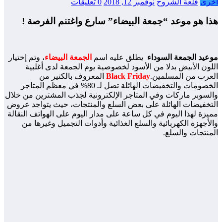
رى
قلعة الشروح
نوفمبر 12, 2018
0 تعليقات
ا هو موعد “جمعة البيضاء” سارع واغتنم الفرصة !
يد الجمعة السوداء
يطلق عليه اسم
الجمعة البيضاء
، وتم إختيار
ون الأبيض بدلا من الأسود لخصوصية يوم الجمعة لدى أغلبية
رب من المسلمين.
Black Friday
المعروف بالكتير من
الخصومات والتخفيضات الهائلة تصل لـ 80% في معظم المتاجر
سوبر ماركات وفي المتاجر الإلكترونية لجذب المشترين من خلال
خفيضات الهائلة على بعض السلع والمنتجات، حيث يتواجد عروض
زة لهذا اليوم في كل ساعة على مدار اليوم على الهواتف النقالة
أجهزة الكهربائية والسلع الغذائية وأدوات التجميل وغيرها من
نتجات والسلع.