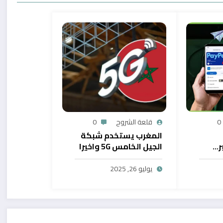
0
قلعة الشروح
0
المغرب يستخدم شبكة
ر…
الجيل الخامس 5G واخيرا
يح
بال
يوليو 26, 2025