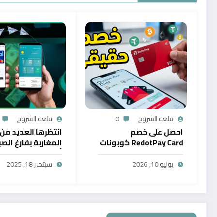
قلعة الشروح
0
قلعة الشروح
احصل على خصم
انتظرها العديد من
RedotPay Card كوبونات
المغاربة بفارغ الصب
حصرية
أول خدمة رقمية تت
سحب الرصيد من باي
يوليو 10, 2026
سبتمبر 18, 2025
في المغرب