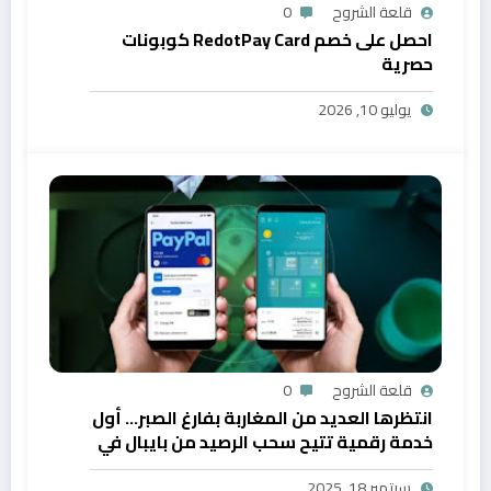
قلعة الشروح
0
احصل على خصم RedotPay Card كوبونات
حصرية
يوليو 10, 2026
قلعة الشروح
0
انتظرها العديد من المغاربة بفارغ الصبر… أول
خدمة رقمية تتيح سحب الرصيد من بايبال في
المغرب
سبتمبر 18, 2025