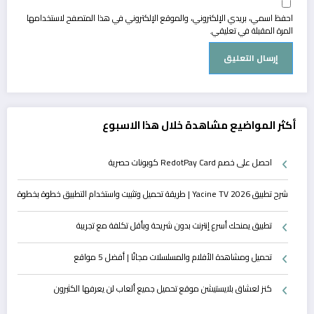
احفظ اسمي، بريدي الإلكتروني، والموقع الإلكتروني في هذا المتصفح لاستخدامها
المرة المقبلة في تعليقي.
أكثر المواضيع مشاهدة خلال هذا الاسبوع
احصل على خصم RedotPay Card كوبونات حصرية
شرح تطبيق Yacine TV 2026 | طريقة تحميل وتثبيت واستخدام التطبيق خطوة بخطوة
تطبيق يمنحك أسرع إنترنت بدون شريحة وبأقل تكلفة مع تجريبة
تحميل ومشاهدة الأفلام والمسلسلات مجانًا | أفضل 5 مواقع
كنز لعشاق بلايستيشن موقع تحميل جميع ألعاب لن يعرفها الكثيرون