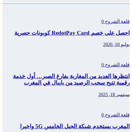
قلعة الشروح
0
احصل على خصم RedotPay Card كوبونات حصرية
يوليو 10, 2026
قلعة الشروح
0
انتظرها العديد من المغاربة بفارغ الصبر… أول خدمة
رقمية تتيح سحب الرصيد من بايبال في المغرب
سبتمبر 18, 2025
قلعة الشروح
0
المغرب يستخدم شبكة الجيل الخامس 5G واخيرا