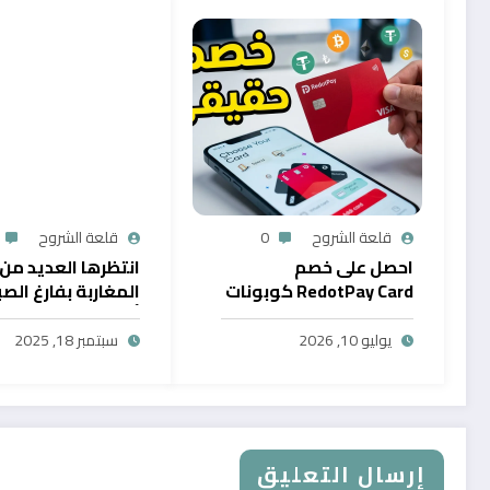
قلعة الشروح
0
قلعة الشروح
احصل على خصم
انتظرها العديد من
RedotPay Card كوبونات
المغاربة بفارغ الصب
حصرية
أول خدمة رقمية تت
سحب الرصيد من باي
يوليو 10, 2026
سبتمبر 18, 2025
في المغرب
إرسال التعليق