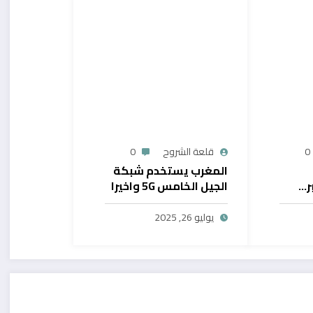
0
قلعة الشروح
0
المغرب يستخدم شبكة
ر…
الجيل الخامس 5G واخيرا
يح
بال
يوليو 26, 2025