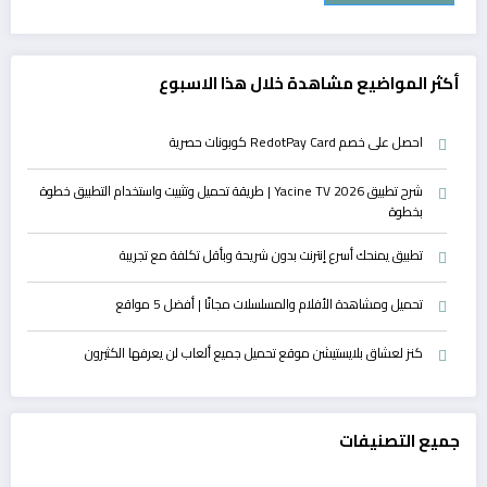
أكثر المواضيع مشاهدة خلال هذا الاسبوع
احصل على خصم RedotPay Card كوبونات حصرية
شرح تطبيق Yacine TV 2026 | طريقة تحميل وتثبيت واستخدام التطبيق خطوة
بخطوة
تطبيق يمنحك أسرع إنترنت بدون شريحة وبأقل تكلفة مع تجريبة
تحميل ومشاهدة الأفلام والمسلسلات مجانًا | أفضل 5 مواقع
كنز لعشاق بلايستيشن موقع تحميل جميع ألعاب لن يعرفها الكثيرون
جميع التصنيفات