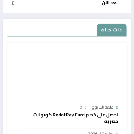
بعد الآن
ذات صلة
قلعة الشروح
0
احصل على خصم RedotPay Card كوبونات
حصرية
يوليو 10, 2026