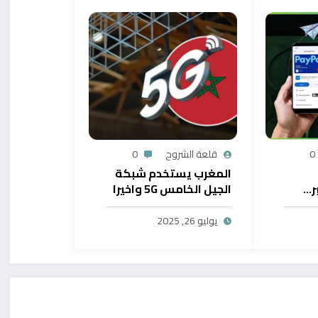
0
قلعة الشروح
0
المغرب يستخدم شبكة
ر…
الجيل الخامس 5G واخيرا
يح
بال
يوليو 26, 2025