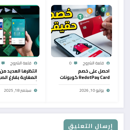
قلعة الشروح
0
قلعة الشروح
احصل على خصم
انتظرها العديد من
RedotPay Card كوبونات
المغاربة بفارغ الصب
حصرية
أول خدمة رقمية تت
سحب الرصيد من باي
يوليو 10, 2026
سبتمبر 18, 2025
في المغرب
إرسال التعليق