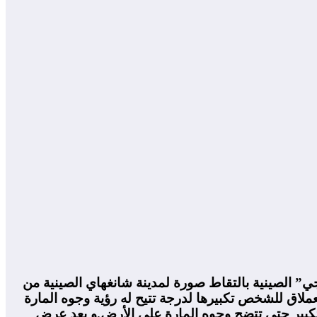
” الصينية بالتقاط صورة لمدينة شانغهاي الصينية من
 حوالي 200 مليار بيكسل و يتيح حجم الصورة العملاق للشخص تكبيرها لدرجة تتيح له رؤية وجوه المارة
هات المدينة، ثم التكبير حتى تتضح وجوه المارة على الأرض.و بعد عرض