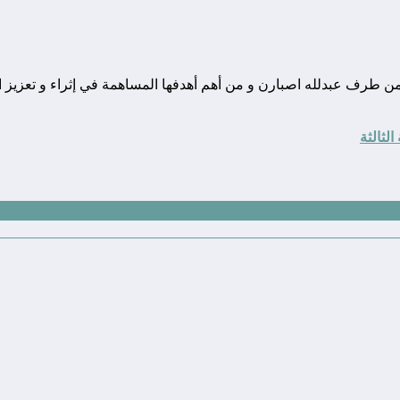
ونة تقنية يوجد مقرها في المغرب, و قد تم تأسيسها في سنة 2010 من طرف عبدلله اصبارن و من أهم أهدفها