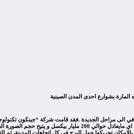
في الى مراحل الجديدة .فقد قامت شركة “جينكون تكنولوجي
على برج اورينتيل بيرل بجودة وصلت الى 195 جيجا بيكسل اي مايعادل
 .وجاءت الصورة بتقنية 360 درجة، حيث بالإمكان تحريكها حول البرج في كل اتجا