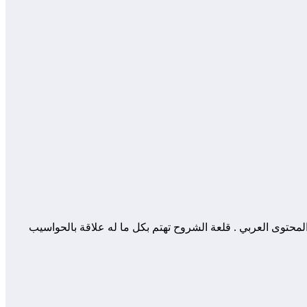
 المساهمة في إثراء و تعزيز المحتوى العربي . قلعة الشروح تهتم بكل ما له علاقة بالحواسيب