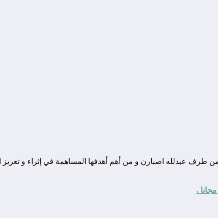
ونة تقنية يوجد مقرها في المغرب, و قد تم تأسيسها في سنة 2010 من طرف عبدلله اصبارن و من أهم أهدفها