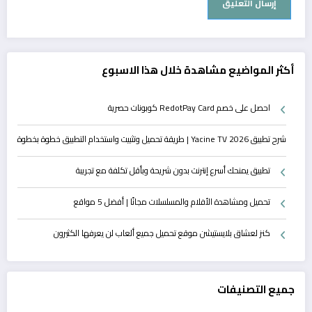
أكثر المواضيع مشاهدة خلال هذا الاسبوع
احصل على خصم RedotPay Card كوبونات حصرية
شرح تطبيق Yacine TV 2026 | طريقة تحميل وتثبيت واستخدام التطبيق خطوة بخطوة
تطبيق يمنحك أسرع إنترنت بدون شريحة وبأقل تكلفة مع تجريبة
تحميل ومشاهدة الأفلام والمسلسلات مجانًا | أفضل 5 مواقع
كنز لعشاق بلايستيشن موقع تحميل جميع ألعاب لن يعرفها الكثيرون
جميع التصنيفات