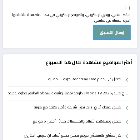
احفظ اسمي، بريدي الإلكتروني، والموقع الإلكتروني في هذا المتصفح لاستخدامها
المرة المقبلة في تعليقي.
أكثر المواضيع مشاهدة خلال هذا الاسبوع
احصل على خصم RedotPay Card كوبونات حصرية
شرح تطبيق Yacine TV 2026 | طريقة تحميل وتثبيت واستخدام التطبيق خطوة بخطوة
تطبيق يمنحك أسرع إنترنت بدون شريحة وبأقل تكلفة مع تجريبة
تحميل ومشاهدة الأفلام والمسلسلات مجانًا | أفضل 5 مواقع
كنز لعشاق بلايستيشن موقع تحميل جميع ألعاب لن يعرفها الكثيرون