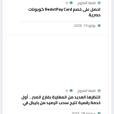
قلعة الشروح
0
احصل على خصم RedotPay Card كوبونات
حصرية
يوليو 10, 2026
قلعة الشروح
0
انتظرها العديد من المغاربة بفارغ الصبر… أول
خدمة رقمية تتيح سحب الرصيد من بايبال في
المغرب
سبتمبر 18, 2025