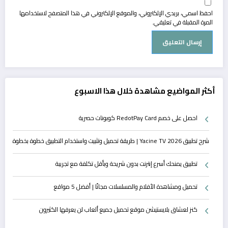
احفظ اسمي، بريدي الإلكتروني، والموقع الإلكتروني في هذا المتصفح لاستخدامها
المرة المقبلة في تعليقي.
أكثر المواضيع مشاهدة خلال هذا الاسبوع
احصل على خصم RedotPay Card كوبونات حصرية
شرح تطبيق Yacine TV 2026 | طريقة تحميل وتثبيت واستخدام التطبيق خطوة بخطوة
تطبيق يمنحك أسرع إنترنت بدون شريحة وبأقل تكلفة مع تجريبة
تحميل ومشاهدة الأفلام والمسلسلات مجانًا | أفضل 5 مواقع
كنز لعشاق بلايستيشن موقع تحميل جميع ألعاب لن يعرفها الكثيرون