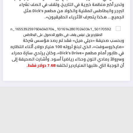
وتدير أكبر منظمة خيرية في التاريخ، وتقف في الصف لشراء
البرجر والبطاطس المقلية والكولا من مطعم Dick’s مثل
الجميع… هكذا يتصرف الأثرياء الحقيقيون».
وبحسب صحيفة «ديلي ميل» فقد تم رصد مؤسس شركة
«مايكروسوفت»، الذي تبلغ ثروته 100 مليار دولار، أثناء انتظاره
في طابور أمام مطعم «Dick’s Drive»، وكان يرتدي سترة حمراء
وسروالاً رمادي اللون وحذاء رياضياً أسود. وأشارت الصحيفة إلى
أن الوجبة التي طلبها الملياردير تكلفه
7.68 دولار فقط.