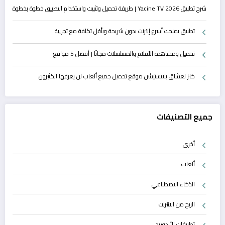
شرح تطبيق Yacine TV 2026 | طريقة تحميل وتثبيت واستخدام التطبيق خطوة بخطوة
تطبيق يمنحك أسرع إنترنت بدون شريحة وبأقل تكلفة مع تجريبة
تحميل ومشاهدة الأفلام والمسلسلات مجانًا | أفضل 5 مواقع
كنز لعشاق بلايستيشن موقع تحميل جميع ألعاب لن يعرفها الكثيرون
جميع التصنيفات
أخرى
ألعاب
الذكاء الاصطناعي
الربح من الانترنت
تطبيقات الأندوريد