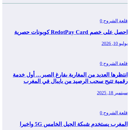
قلعة الشروح
0
احصل على خصم RedotPay Card كوبونات حصرية
يوليو 10, 2026
قلعة الشروح
0
انتظرها العديد من المغاربة بفارغ الصبر… أول خدمة
رقمية تتيح سحب الرصيد من بايبال في المغرب
سبتمبر 18, 2025
قلعة الشروح
0
المغرب يستخدم شبكة الجيل الخامس 5G واخيرا