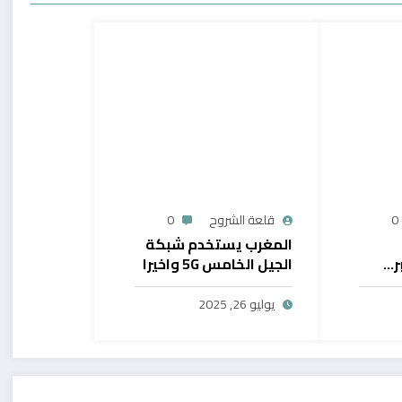
0
قلعة الشروح
0
المغرب يستخدم شبكة
ر…
الجيل الخامس 5G واخيرا
يح
بال
يوليو 26, 2025