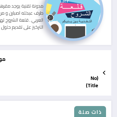
طرف عبدلله اصبارن و من
العربي . قلعة الشروح ته
التركيز على تقديم حلو
موق
(No
Title)
ذات صلة