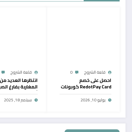
قلعة الشروح
0
قلعة الشروح
احصل على خصم
انتظرها العديد من
RedotPay Card كوبونات
المغاربة بفارغ الصب
حصرية
أول خدمة رقمية تت
سحب الرصيد من باي
يوليو 10, 2026
سبتمبر 18, 2025
في المغرب