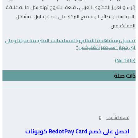
إثراء و تعزيز المحتوى العربي . قلعة الشروح تهتم بكل ما له علاقة
بالحواسيب ونصائح الويب مع التركيز على تقديم حلول لمشاكل
المستخدمين
تحميل ومشاهدة الأفلام والمسلسلات المترجمة مجانا وعلى
اي جهاز “سيدمر نتفليكس”
(No Title)
ذات صلة
قلعة الشروح
0
احصل على خصم RedotPay Card كوبونات