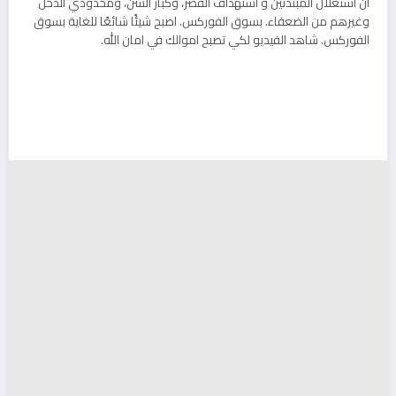
ان استغلال المبتدئين و استهداف القصر، وكبار السن، ومحدودي الدخل
وغيرهم من الضعفاء. بسوق الفوركس. اصبح شيئًا شائعًا للغاية بسوق
الفوركس. شاهد الفيديو لكي تصبح اموالك في امان الله.
نصابة iqoption
نصابة expertoption