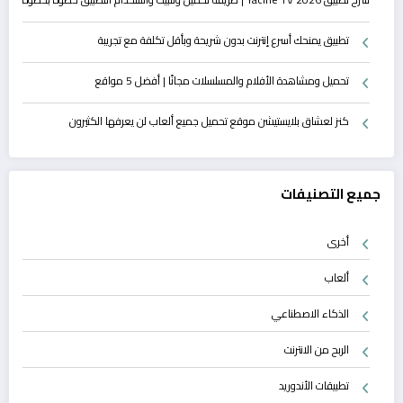
تطبيق يمنحك أسرع إنترنت بدون شريحة وبأقل تكلفة مع تجريبة
تحميل ومشاهدة الأفلام والمسلسلات مجانًا | أفضل 5 مواقع
كنز لعشاق بلايستيشن موقع تحميل جميع ألعاب لن يعرفها الكثيرون
جميع التصنيفات
أخرى
ألعاب
الذكاء الاصطناعي
الربح من الانترنت
تطبيقات الأندوريد