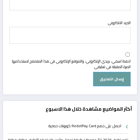
البريد الالكتروني
احفظ اسمي، بريدي الإلكتروني، والموقع الإلكتروني في هذا المتصفح لاستخدامها
المرة المقبلة في تعليقي.
أكثر المواضيع مشاهدة خلال هذا الاسبوع
احصل على خصم RedotPay Card كوبونات حصرية
شرح تطبيق Yacine TV 2026 | طريقة تحميل وتثبيت واستخدام التطبيق خطوة بخطوة