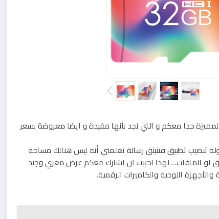
لمميزة جدا معكم و التي نجد بأنها مفيدة و ايضا معروضة بسعر
لة تنصيب تطبيق فتنبثق رسالة تعلمني أنه ليس هنالك مساحة
طبيق او الملفات… لهذا احببت ان اشارك معكم عرض مغري وجيد