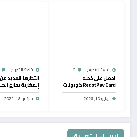
قلعة الشروح
0
قلعة الشروح
احصل على خصم
انتظرها العديد من
RedotPay Card كوبونات
المغاربة بفارغ الصب
حصرية
أول خدمة رقمية تت
سحب الرصيد من باي
يوليو 10, 2026
سبتمبر 18, 2025
في المغرب
إرسال التعليق