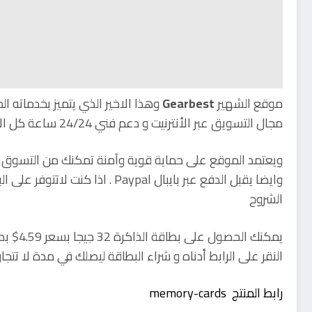
موقع الشهير
Gearbest
وهذا الاخير الذي يتميز بخدماته ا
مجال التسويق عبر الأنترنيت و دعم فني 24/24 ساعة كل الأيام لتتمكن من الشراء والتبضع بكل إرتياحية،
ويعتمد الموقع على حماية قوية وآمنة تمكنك من التسوق دو
وايضا يقبل الدفع عبر بايبال Paypal
الشروح
يمكنك ا
النقر على الرابط أدناه و شراء البطاقة ليصلك في مدة لا تتجاوز الـ 25 يوم إلى غاية باب
رابط المنتج memory-cards