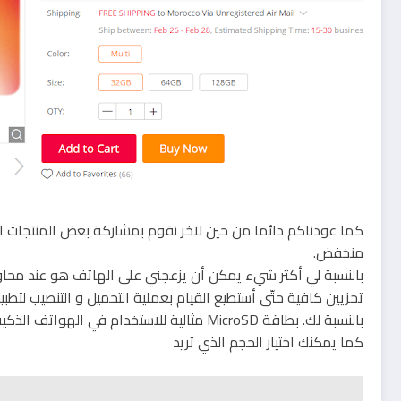
كما عودناكم دائما من حين لآخر نقوم بمشاركة بعض المنتجات ا
منخفض.
بالنسبة لي أكثر شيء يمكن أن يزعجني على الهاتف هو عند محاو
تخزيين كافية حتّى أستطيع القيام بعملية التحميل و التنصيب لت
بالنسبة لك. بطاقة MicroSD مثالية للاستخدام في الهواتف الذكية والأجهزة اللوحية والكاميرات الرقمية.
كما يمكنك اختيار الحجم الذي تريد