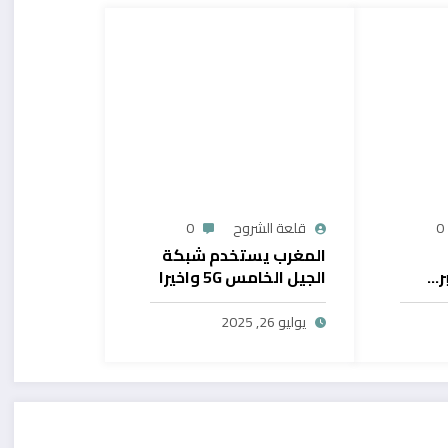
0
قلعة الشروح
0
المغرب يستخدم شبكة
ر…
الجيل الخامس 5G واخيرا
يح
بال
يوليو 26, 2025