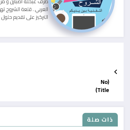
طرف عبدلله اصبارن و من
العربي . قلعة الشروح ته
التركيز على تقديم حلو
(No
Title)
ذات صلة