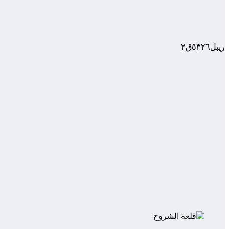
ريبل٥٣٢٦ق٢