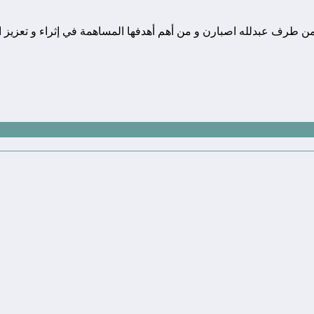
ونة تقنية يوجد مقرها في المغرب, و قد تم تأسيسها في سنة 2010 من طرف عبدلله اصبارن و من أهم أهدفها