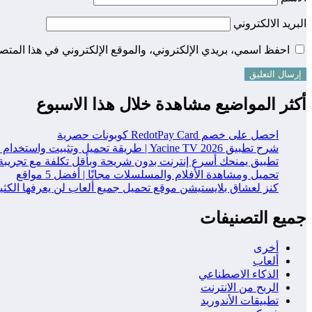
البريد الالكتروني
احفظ اسمي، بريدي الإلكتروني، والموقع الإلكتروني في هذا المتصف
أكثر المواضيع مشاهدة خلال هذا الاسبوع
احصل على خصم RedotPay Card كوبونات حصرية
شرح تطبيق Yacine TV 2026 | طريقة تحميل وتثبيت واستخدام التطبيق خطوة بخطوة
تطبيق يمنحك أسرع إنترنت بدون شريحة وبأقل تكلفة مع تجريبة
تحميل ومشاهدة الأفلام والمسلسلات مجانًا | أفضل 5 مواقع
كنز لعشاق بلايستيشن موقع تحميل جميع ألعاب لن يعرفها الكث
جميع التصنيفات
أخرى
ألعاب
الذكاء الاصطناعي
الربح من الانترنت
تطبيقات الأندوريد