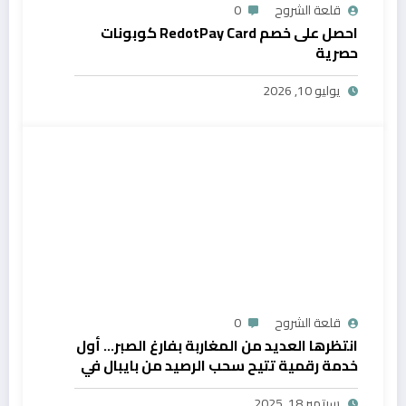
قلعة الشروح
0
احصل على خصم RedotPay Card كوبونات
حصرية
يوليو 10, 2026
قلعة الشروح
0
انتظرها العديد من المغاربة بفارغ الصبر… أول
خدمة رقمية تتيح سحب الرصيد من بايبال في
المغرب
سبتمبر 18, 2025