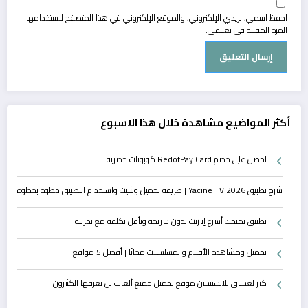
احفظ اسمي، بريدي الإلكتروني، والموقع الإلكتروني في هذا المتصفح لاستخدامها
المرة المقبلة في تعليقي.
أكثر المواضيع مشاهدة خلال هذا الاسبوع
احصل على خصم RedotPay Card كوبونات حصرية
شرح تطبيق Yacine TV 2026 | طريقة تحميل وتثبيت واستخدام التطبيق خطوة بخطوة
تطبيق يمنحك أسرع إنترنت بدون شريحة وبأقل تكلفة مع تجريبة
تحميل ومشاهدة الأفلام والمسلسلات مجانًا | أفضل 5 مواقع
كنز لعشاق بلايستيشن موقع تحميل جميع ألعاب لن يعرفها الكثيرون