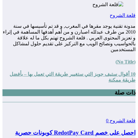
قلعة الشروح
مدونة تقنية يوجد مقرها في المغرب, و قد تم تأسيسها في سنة
2010 من طرف عبدلله اصبارن و من أهم أهدفها المساهمة في إثراء
و تعزيز المحتوى العربي . قلعة الشروح تهتم بكل ما له علاقة
بالحواسيب ونصائح الويب مع التركيز على تقديم حلول لمشاكل
المستخدمين
(No Title)
10 أقوال ستيف جوبز التي ستغيير طريقة التي تعمل بها – بأفضل
طريقة ممكنة
ذات صلة
قلعة الشروح
0
احصل على خصم RedotPay Card كوبونات حصرية