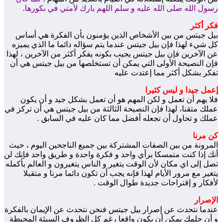
رسول الله صلى الله عليه و سلم اللهم بارك لأمتي في بكورها
.
فكر أكثر
بيل جيتس من بين الأشخاص الذين يؤمنون بأن الفكرة هي أساس
كل شيء لهذا فإن بيل جيتس عندما يتم سؤاله دائما ما الذي يميزه
عن الآخرين فإن بيل جيتس يجيب بكونه يفكر أكثر من الآخرين ، لهذا
فإن النصيحة الأولى التي يمكن أن تستخلصها من بيل جيتس هي أن
تفكر بشكل أكثر مما إعتدت عليه
إعمل جيدا و ليس كثيرا
فلا يهم أن تعمل و لكن المهم هو أن تعمل بشكل جيد و أن يكون
عملك متقنا، لهذا فإن النصيحة الثالثة من بيل جيتس هي أن تركز في
عملك و تحاول أن تجعله أفضل مما كان عليه في السابق .
كن مرنا
المرونة من بين الصفات المشتركة بين جميع الناجحين اليوم ، حيث
أنك إذا كنت متمسكا برأي واحد و فكرة واحدة و طريق واحد فإنك لن
تصل إلى اي مكان لأن الوقت يتغير و الناس يتغيرون و العالم بأكمله
يتغير مع مرور الأيام لهذا فإنه يجب أن تكون دائما مرنا و متقبلا
لأفكار و إقتراحات جديدة طوال الوقت .
الإصرار
عندما نتحدث عن إصرار بيل جيتس فنحن نتحدث عن الإيمان بالفكرة
و أن حلمك يمكن أن يكون واقعا رغم كل الظروف السيئة المحيطة