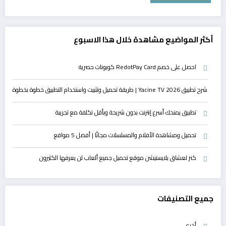
أكثر المواضيع مشاهدة خلال هذا الاسبوع
احصل على خصم RedotPay Card كوبونات حصرية
شرح تطبيق Yacine TV 2026 | طريقة تحميل وتثبيت واستخدام التطبيق خطوة بخطوة
تطبيق يمنحك أسرع إنترنت بدون شريحة وبأقل تكلفة مع تجريبة
تحميل ومشاهدة الأفلام والمسلسلات مجانًا | أفضل 5 مواقع
كنز لعشاق بلايستيشن موقع تحميل جميع ألعاب لن يعرفها الكثيرون
جميع التصنيفات
أخرى