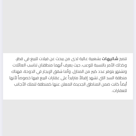
تتميز
شاليهات
بشعبية عالية لدى من يبحث عن فيلات للبيع في قطر،
وكذلك الأمر بالنسبة للوعب، حيث يعرف أنهما منطقتان تناسب العائلات
وتشتهر بتوفر عدد كبير من المنازل. وأما شقق الإيجار في الدوحة، فهناك
منطقة السد التي تشهد إقبالاً متزايداً على عقارات البيع فيها خصوصاً لأنها
أيضاً كانت ضمن المناطق الجديدة المعلن عنها كمنطقة لتملك الأجانب
للعقارات.