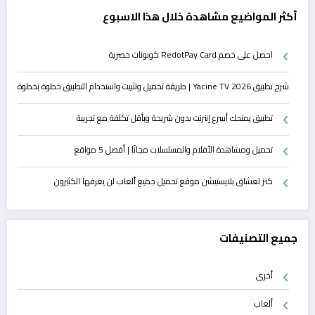
أكثر المواضيع مشاهدة خلال هذا الاسبوع
احصل على خصم RedotPay Card كوبونات حصرية
شرح تطبيق Yacine TV 2026 | طريقة تحميل وتثبيت واستخدام التطبيق خطوة بخطوة
تطبيق يمنحك أسرع إنترنت بدون شريحة وبأقل تكلفة مع تجريبة
تحميل ومشاهدة الأفلام والمسلسلات مجانًا | أفضل 5 مواقع
كنز لعشاق بلايستيشن موقع تحميل جميع ألعاب لن يعرفها الكثيرون
جميع التصنيفات
أخرى
ألعاب