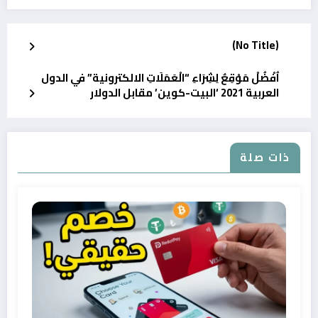
(No Title)
اُفْضُلْ مَوْقِعٌ لِشِرَاءِ “الْعَمَلَاتِ الالكترونية” في الدول
العربية 2021 ‘البيت-كوين’ مقابل الدولار
ذات صلة