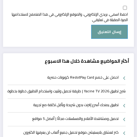
احفظ اسمي، بريدي الإلكتروني، والموقع الإلكتروني في هذا المتصفح لاستخدامها
المرة المقبلة في تعليقي.
أكثر المواضيع مشاهدة خلال هذا الاسبوع
احصل على خصم RedotPay Card كوبونات حصرية
شرح تطبيق Yacine TV 2026 | طريقة تحميل وتثبيت واستخدام التطبيق خطوة بخطوة
تطبيق يمنحك أسرع إنترنت بدون شريحة وبأقل تكلفة مع تجريبة
تحميل ومشاهدة الأفلام والمسلسلات مجانًا | أفضل 5 مواقع
كنز لعشاق بلايستيشن موقع تحميل جميع ألعاب لن يعرفها الكثيرون