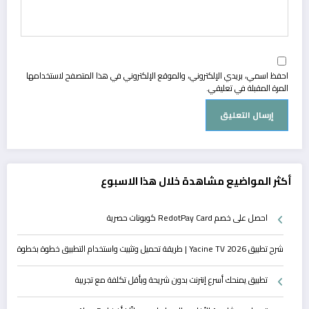
احفظ اسمي، بريدي الإلكتروني، والموقع الإلكتروني في هذا المتصفح لاستخدامها
المرة المقبلة في تعليقي.
أكثر المواضيع مشاهدة خلال هذا الاسبوع
احصل على خصم RedotPay Card كوبونات حصرية
شرح تطبيق Yacine TV 2026 | طريقة تحميل وتثبيت واستخدام التطبيق خطوة بخطوة
تطبيق يمنحك أسرع إنترنت بدون شريحة وبأقل تكلفة مع تجريبة