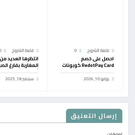
قلعة الشروح
0
قلعة الشروح
0
احصل على خصم
انتظرها العديد من
RedotPay Card كوبونات
المغاربة بفارغ الصب
حصرية
أول خدمة رقمية تت
سحب الرصيد من باي
يوليو 10, 2026
سبتمبر 18, 2025
في المغرب
إرسال التعليق
تعليقات