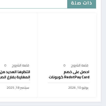
ذات صلة
قلعة الشروح
0
قلعة الشروح
0
احصل على خصم
انتظرها العديد من
RedotPay Card كوبونات
المغاربة بفارغ الصب
حصرية
أول خدمة رقمية تت
سحب الرصيد من باي
يوليو 10, 2026
سبتمبر 18, 2025
في المغرب