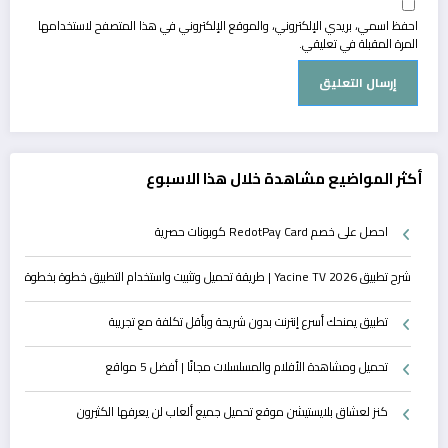
احفظ اسمي، بريدي الإلكتروني، والموقع الإلكتروني في هذا المتصفح لاستخدامها
المرة المقبلة في تعليقي.
أكثر المواضيع مشاهدة خلال هذا الاسبوع
احصل على خصم RedotPay Card كوبونات حصرية
شرح تطبيق Yacine TV 2026 | طريقة تحميل وتثبيت واستخدام التطبيق خطوة بخطوة
تطبيق يمنحك أسرع إنترنت بدون شريحة وبأقل تكلفة مع تجريبة
تحميل ومشاهدة الأفلام والمسلسلات مجانًا | أفضل 5 مواقع
كنز لعشاق بلايستيشن موقع تحميل جميع ألعاب لن يعرفها الكثيرون