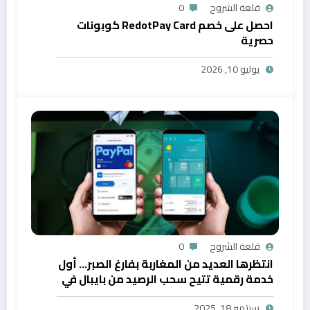
قلعة الشروح
0
احصل على خصم RedotPay Card كوبونات
حصرية
يوليو 10, 2026
قلعة الشروح
0
انتظرها العديد من المغاربة بفارغ الصبر… أول
خدمة رقمية تتيح سحب الرصيد من بايبال في
المغرب
سبتمبر 18, 2025